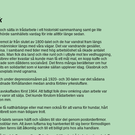
k
 och sätta in trådarbete i ett historiskt sammanhang samt ge lite
örde samhällets vardag för inte alltför länge sedan.
remot är från slutet av 1800-talet och de har vandrat fram längs
r människor längs med våra vägar. Det var vandrande gesäller,
lösa. I samband med tider med hög arbetslöshet så ökade antalet
l buds. Man fick dra land och rike runt och i utbyte mot tex vedhuggning,
 nålbrev eller kvastar så kunde man få ett mål mat, en kopp kaffe och
rade som dåtidens socialvård. Det finns många berättelser om hur
s en solidaritet som vi kanske sällan upplever idag. Glasbruk och
sovplats invid ugnarna.
och under depressionsåren på 1920- och 30-talen var det sådana
ordnade förhållanden medan andra förblev yrkesluffare.
vskaffades först 1964. Att fattigt folk drev omkring utan arbete var
av varor att sälja. Det kunde förutom trådarbeten vara
ren mm.
få natthärbärge eller mat men också för att varna för hundar, hårt
tbrett som man tidigare trott.
alets senare hälft och såldes till stor del genom postorderfirmor.
stötar mm. Att även luffarna tog hantverket till sig beror förmodligen
den fanns lätt åtkomlig och till ett billigt pris hos alla handlare.