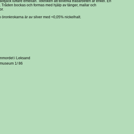
rådtjack luffare emellan. Tekniken att tillverka trådarbeten är enkel. En
 Tråden bockas och formas med hjälp av tänger, mallar och
or.
h öronkrokarna är av silver med <0,05% nickelhalt.
ånmordet i Leksand
s museum 1/ 86