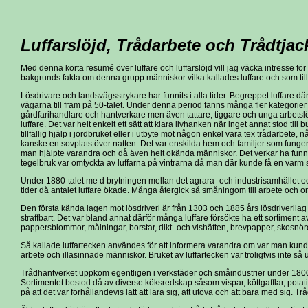
Luffarslöjd, Trådarbete och Trådtjac
Med denna korta resumé över luffare och luffarslöjd vill jag väcka intresse för
bakgrunds fakta om denna grupp människor vilka kallades luffare och som tillh
Lösdrivare och landsvägsstrykare har funnits i alla tider. Begreppet luffare dä
vägarna till fram på 50-talet. Under denna period fanns många fler kategorie
gårdfarihandlare och hantverkare men även tattare, tiggare och unga arbets
luffare. Det var helt enkelt ett sätt att klara livhanken när inget annat stod til
tillfällig hjälp i jordbruket eller i utbyte mot någon enkel vara tex trådarbete,
kanske en sovplats över natten. Det var enskilda hem och familjer som funge
man hjälpte varandra och då även helt okända människor. Det verkar ha funnit
tegelbruk var omtyckta av luffarna på vintrarna då man där kunde få en varm 
Under 1880-talet me d brytningen mellan det agrara- och industrisamhället 
tider då antalet luffare ökade. Många återgick så småningom till arbete och 
Den första kända lagen mot lösdriveri är från 1303 och 1885 års lösdriverilag a
straffbart. Det var bland annat därför många luffare försökte ha ett sortiment 
pappersblommor, målningar, borstar, dikt- och vishäften, brevpapper, skosnö
Så kallade luffartecken användes för att informera varandra om var man kunde 
arbete och illasinnade människor. Bruket av luffartecken var troligtvis inte så u
Trådhantverket uppkom egentligen i verkstäder och småindustrier under 1800-t
Sortimentet bestod då av diverse köksredskap såsom vispar, köttgafflar, potatis
på att det var förhållandevis lätt att lära sig, att utöva och att bära med sig. Trå