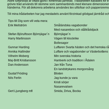
Äldre luffarslöjd är oftast gjord i förtennad järntråd. Trådarbeten kallades för t
grövre tråd används till stomme som sammanbinds med klenare dimensioner.
händerna. För att dekorera arbetena användes tex ulltofsar och pappersrems
Till mina trådarbeten har jag mestadels använt förzinkad glödgad järntråd oc
Tips till Dig som vill veta mera:
Erik Mellström
Småländska vagabonder
Med nasarebox och ståltrådstjack
Stefan Björulfsson Björnjägar´n
Björnjägar´n
Harry Martinsson
Vägen till klockrike
Bollesagor
Gunnar Harding
Luffaren Svarta hästen och det hemska r
Annika Hallinder
Luffare och vagabonder ur Västerbotten
Vilhelm Moberg
Min svenska historia
Maj-Britt Kristiansson
Hantverk och tradition i Ådalen
Dan Andersson
Jan från Tuna
En landstrykares morgonsång
Gustaf Fröding
Blixten
Nils Ferlin
Jag kunde ju vara
Kristi sörjer
Nasarevalsen
Gert Ljungberg mfl
Smida, Driva, Bocka